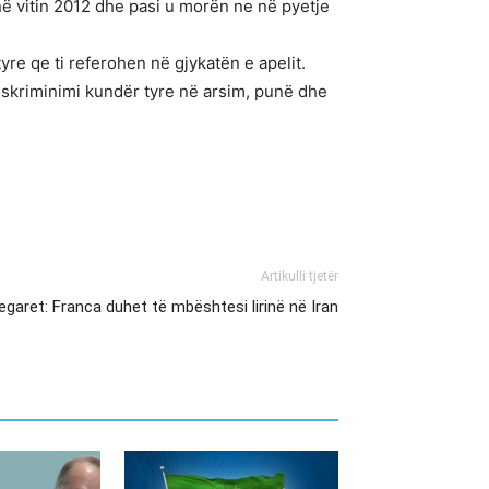
në vitin 2012 dhe pasi u morën ne në pyetje
yre qe ti referohen në gjykatën e apelit.
iskriminimi kundër tyre në arsim, punë dhe
Artikulli tjetër
garet: Franca duhet të mbështesi lirinë në Iran