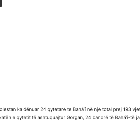
olestan ka dënuar 24 qytetarë te Bahá’í në një total prej 193 vje
katën e qytetit të ashtuquajtur Gorgan, 24 banorë të Bahá’í-të