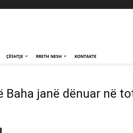
ÇËSHTJE
RRETH NESH
KONTAKTE
të Baha janë dënuar në to