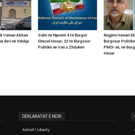
ik Iranian Abbas
Sulm në Njesinë 4 të Burgut
Regjimi Iranian E
ua deri në Vdekje
Ghezel Hesar; 22 të Burgosur
Burgosur Politikë
Politikë në Iran u Zhdukën
PMOI-së, në Burg
Hesar
DEKLARATAT E NCRI
Ashraf / Liberty