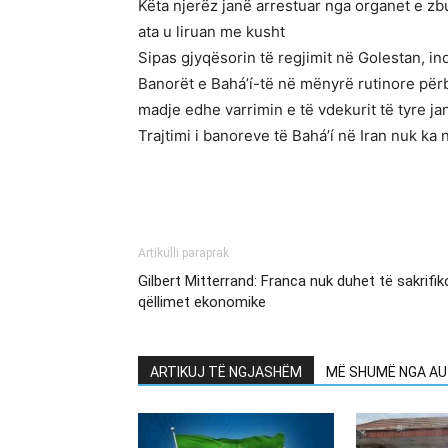
Këta njerëz janë arrestuar nga organet e zb
ata u liruan me kusht
Sipas gjyqësorin të regjimit në Golestan, in
Banorët e Bahá’í-të në mënyrë rutinore përb
madje edhe varrimin e të vdekurit të tyre ja
Trajtimi i banoreve të Bahá’í në Iran nuk k
Artikulli paraprak
Gilbert Mitterrand: Franca nuk duhet të sakrifiko
qëllimet ekonomike
ARTIKUJ TË NGJASHËM
MË SHUMË NGA AU