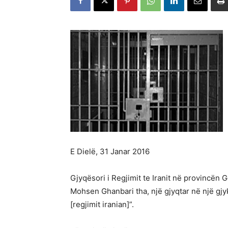
E Dielë, 31 Janar 2016
Gjyqësori i Regjimit te Iranit në provincën G
Mohsen Ghanbari tha, një gjyqtar në një gjy
[regjimit iranian]”.