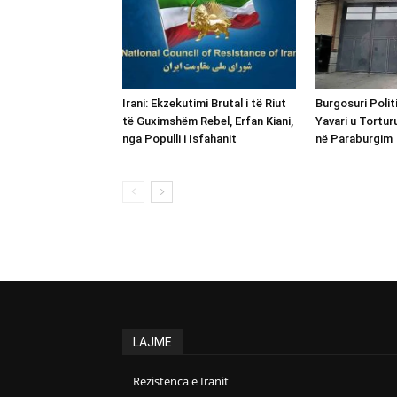
Irani: Ekzekutimi Brutal i të Riut
Burgosuri Polit
të Guximshëm Rebel, Erfan Kiani,
Yavari u Tortur
nga Populli i Isfahanit
në Paraburgim
LAJME
Rezistenca e Iranit