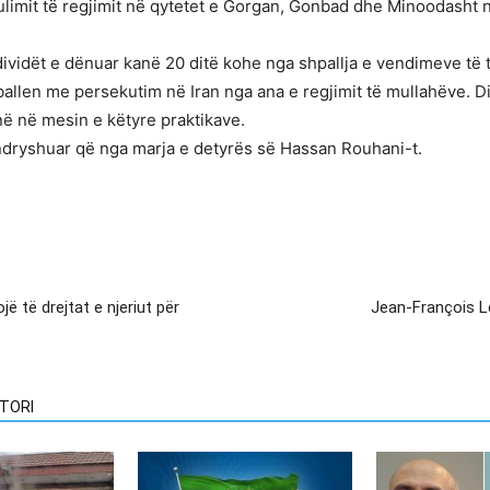
ulimit të regjimit në qytetet e Gorgan, Gonbad dhe Minoodasht 
dividët e dënuar kanë 20 ditë kohe nga shpallja e vendimeve të t
allen me persekutim në Iran nga ana e regjimit të mullahëve. D
në në mesin e këtyre praktikave.
a ndryshuar që nga marja e detyrës së Hassan Rouhani-t.
jë të drejtat e njeriut për
Jean-François Le
TORI