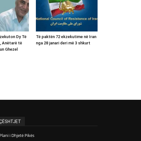
kzekuton Dy Të
Të paktën 72 ekzekutime në Iran
, Anëtarë të
nga 28 janari deri më 3 shkurt
un Ghezel
ÇËSHTJET
Plani i Dhjetë Pikës