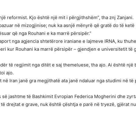
ë reformist. Kjo është një mit i përgjithshëm”, tha znj Zanjani.
 bazuar në mizogjinise; nuk ka asnjë mënyrë që gratë do të ketë 
qësuar që nga Rouhani e ka marrë përsipër.”
port nga agjencia shtetërore iraniane e lajmeve IRNA, ku thuhe
ri kur Rouhani ka marrë përsipër – gjendjen e universitetit të 
ër të regjimit nga ditët e saj themeluese, tha ajo. Ai është një 
oi ajo.
t në Iran janë gra megjithatë ata janë ndaluar nga studimi në të
kës së jashtme të Bashkimit Evropian Federica Mogherini dhe zyrt
t të drejtat e grave, nuk është çështja e parë në tryezë, gjërat n