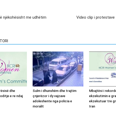
në njëkohësisht me udhëtim
Video clip i protestav
TORI
irësisë dhe
Sulm i dhunshëm dhe trajtim
Mbajtësi i rekord
oditje e re ndaj
çnjerëzor i dy vajzave
ekzekutimin e gr
adoleshente nga policia e
ekzekutuar tre gr
moralit
Iran