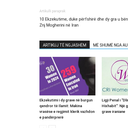
Artikulli paraprak
10 Ekzekutime, duke përfshirë dhe dy gra u bë
Znj Mogherini në Iran
ARTIKUJ TË NGJASHËM
MË SHUMË NGA AU
Ekzekutimi i dy grave në burgun
Ligji Penal i “Dl
qendror të Ilamit: Makina
Hixhabit”: Një g
vrasëse e regjimit klerik vazhdon
grave iraniane
e pandërprerë