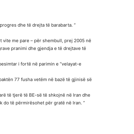
progres dhe të drejta të barabarta. “
t vite me pare – për shembull, prej 2005 në
grave pranimi dhe gjendja e të drejtave të
besimtar i fortë në parimin e “velayat-e
 paktën 77 fusha vetëm në bazë të gjinisë së
arë të tjerë të BE-së të shkojnë në Iran dhe
uk do të përmirësohet për gratë në Iran. “