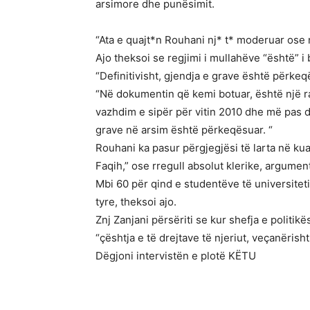
arsimore dhe punësimit.
“Ata e quajt*n Rouhani nj* t* moderuar ose nj
Ajo theksoi se regjimi i mullahëve “është” i
“Definitivisht, gjendja e grave është përke
“Në dokumentin që kemi botuar, është një ra
vazhdim e sipër për vitin 2010 dhe më pas de
grave në arsim është përkeqësuar. “
Rouhani ka pasur përgjegjësi të larta në kuad
Faqih,” ose rregull absolut klerike, argument
Mbi 60 për qind e studentëve të universiteti
tyre, theksoi ajo.
Znj Zanjani përsëriti se kur shefja e politi
“çështja e të drejtave të njeriut, veçanërish
Dëgjoni intervistën e plotë KËTU