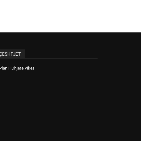
ÇËSHTJET
Plani i Dhjetë Pikës