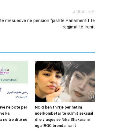
Artikulli tjetër
e të mësuesve në pension “jashtë Parlamentit të
regjimit të Iranit
eve në botë për
NCRI bën thirrje për hetim
ave ka
ndërkombëtar të sulmit seksual
a në tre ditë në
dhe vrasjes së Nika Shakarami
nga IRGC brenda Iranit