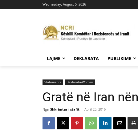
Wednesday, August 5, 2026
LAJME
DEKLARATA
PUBLIKIME
Statements
Deklarata-Women
Gratë në Iran në
Nga
Shkrimtar i stafit
-
April 25, 2016