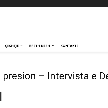
ÇËSHTJE
RRETH NESH
KONTAKTE
n presion – Intervista e 