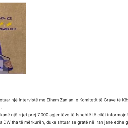
uar një intervistë me Elham Zanjani e Komitetit të Grave të Kës
.
kanë një rrjet prej 7,000 agjentëve të fshehtë të cilët informojn
nga DW tha të mërkurën, duke shtuar se gratë në Iran janë edhe 