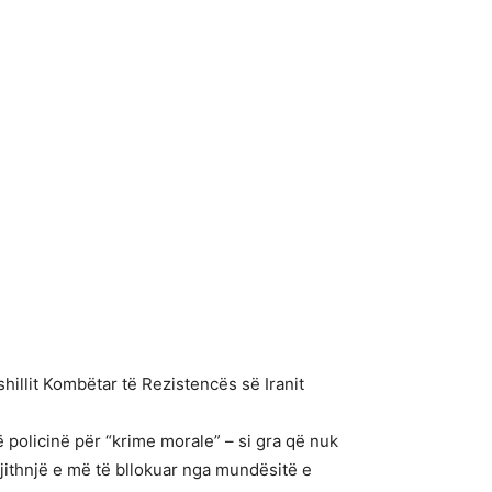
hillit Kombëtar të Rezistencës së Iranit
ë policinë për “krime morale” – si gra që nuk
gjithnjë e më të bllokuar nga mundësitë e