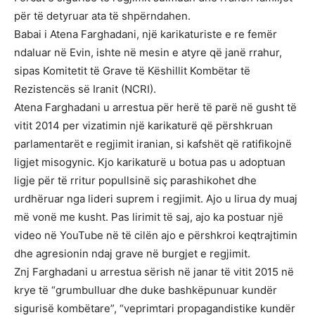
për të detyruar ata të shpërndahen.
Babai i Atena Farghadani, një karikaturiste e re femër
ndaluar në Evin, ishte në mesin e atyre që janë rrahur,
sipas Komitetit të Grave të Këshillit Kombëtar të
Rezistencës së Iranit (NCRI).
Atena Farghadani u arrestua për herë të parë në gusht të
vitit 2014 per vizatimin një karikaturë që përshkruan
parlamentarët e regjimit iranian, si kafshët që ratifikojnë
ligjet misogynic. Kjo karikaturë u botua pas u adoptuan
ligje për të rritur popullsinë siç parashikohet dhe
urdhëruar nga lideri suprem i regjimit. Ajo u lirua dy muaj
më vonë me kusht. Pas lirimit të saj, ajo ka postuar një
video në YouTube në të cilën ajo e përshkroi keqtrajtimin
dhe agresionin ndaj grave në burgjet e regjimit.
Znj Farghadani u arrestua sërish në janar të vitit 2015 në
krye të “grumbulluar dhe duke bashkëpunuar kundër
sigurisë kombëtare”, “veprimtari propagandistike kundër