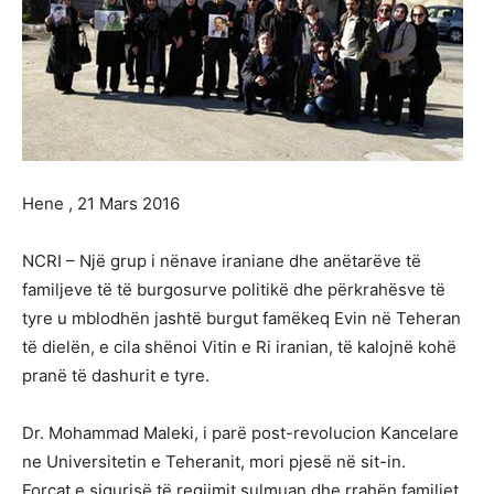
Hene , 21 Mars 2016
NCRI – Një grup i nënave iraniane dhe anëtarëve të
familjeve të të burgosurve politikë dhe përkrahësve të
tyre u mblodhën jashtë burgut famëkeq Evin në Teheran
të dielën, e cila shënoi Vitin e Ri iranian, të kalojnë kohë
pranë të dashurit e tyre.
Dr. Mohammad Maleki, i parë post-revolucion Kancelare
ne Universitetin e Teheranit, mori pjesë në sit-in.
Forcat e sigurisë të regjimit sulmuan dhe rrahën familjet