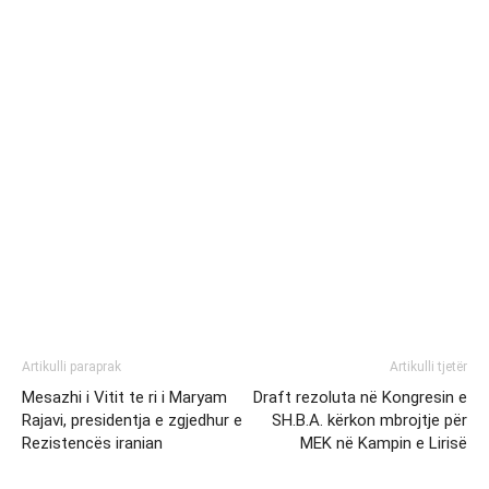
Artikulli paraprak
Artikulli tjetër
Mesazhi i Vitit te ri i Maryam
Draft rezoluta në Kongresin e
Rajavi, presidentja e zgjedhur e
SH.B.A. kërkon mbrojtje për
Rezistencës iranian
MEK në Kampin e Lirisë