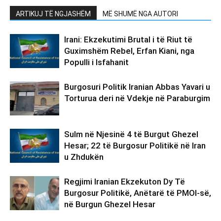
ARTIKUJ TË NGJASHËM
MË SHUMË NGA AUTORI
Irani: Ekzekutimi Brutal i të Riut të
Guximshëm Rebel, Erfan Kiani, nga
Populli i Isfahanit
Burgosuri Politik Iranian Abbas Yavari u
Torturua deri në Vdekje në Paraburgim
Sulm në Njesinë 4 të Burgut Ghezel
Hesar; 22 të Burgosur Politikë në Iran
u Zhdukën
Regjimi Iranian Ekzekuton Dy Të
Burgosur Politikë, Anëtarë të PMOI-së,
në Burgun Ghezel Hesar