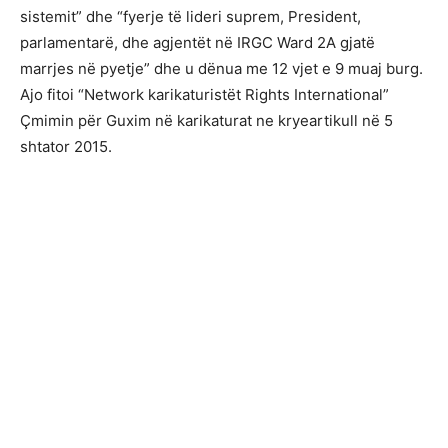
sistemit” dhe “fyerje të lideri suprem, President,
parlamentarë, dhe agjentët në IRGC Ward 2A gjatë
marrjes në pyetje” dhe u dënua me 12 vjet e 9 muaj burg.
Ajo fitoi “Network karikaturistët Rights International”
Çmimin për Guxim në karikaturat ne kryeartikull në 5
shtator 2015.