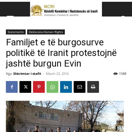
Këshillit Kombëtar të R
Statements
Deklarata-Human Rights
Këshillit Kombëtar të Rezistencës së Iranit (NCRI)
Familjet e të burgosurve
politikë të Iranit protestojnë
jashtë burgun Evin
Nga
Shkrimtar i stafit
-
March 23, 2016
1169