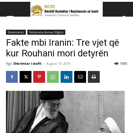
Këshillit Kombëtar të R
Statements
Deklarata-Human Rights
Këshillit Kombëtar të Rezistencës së Iranit (NCRI)
Fakte mbi Iranin: Tre vjet që
kur Rouhani mori detyrën
Nga
Shkrimtar i stafit
-
August 19, 2016
1055