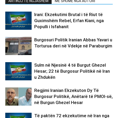
ARTIKUJ TË NGJASHËM
MË SHUMË NGA AUTORI
Irani: Ekzekutimi Brutal i të Riut të
Guximshëm Rebel, Erfan Kiani, nga
Populli i Isfahanit
Burgosuri Politik Iranian Abbas Yavari u
Torturua deri në Vdekje në Paraburgim
Sulm në Njesinë 4 të Burgut Ghezel
Hesar; 22 të Burgosur Politikë në Iran
u Zhdukën
Regjimi Iranian Ekzekuton Dy Të
Burgosur Politikë, Anëtarë të PMOI-së,
në Burgun Ghezel Hesar
Të paktën 72 ekzekutime në Iran nga