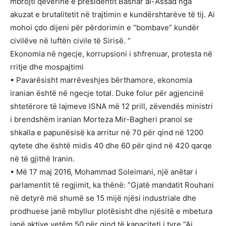
mbrojti qeverinë e presidentit Bashar al-Assad nga
akuzat e brutalitetit në trajtimin e kundërshtarëve të tij. Ai
mohoi çdo dijeni për përdorimin e “bombave” kundër
civilëve në luftën civile të Sirisë. “
Ekonomia në ngecje, korrupsioni i shfrenuar, protesta në
rritje dhe mospajtimi
• Pavarësisht marrëveshjes bërthamore, ekonomia
iranian është në ngecje total. Duke folur për agjencinë
shtetërore të lajmeve ISNA më 12 prill, zëvendës ministri
i brendshëm iranian Morteza Mir-Bagheri pranoi se
shkalla e papunësisë ka arritur në 70 për qind në 1200
qytete dhe është midis 40 dhe 60 për qind në 420 qarqe
në të gjithë Iranin.
• Më 17 maj 2016, Mohammad Soleimani, një anëtar i
parlamentit të regjimit, ka thënë: “Gjatë mandatit Rouhani
në detyrë më shumë se 15 mijë njësi industriale dhe
prodhuese janë mbyllur plotësisht dhe njësitë e mbetura
janë aktive vetëm 50 për qind të kapaciteti i tyre “Ai