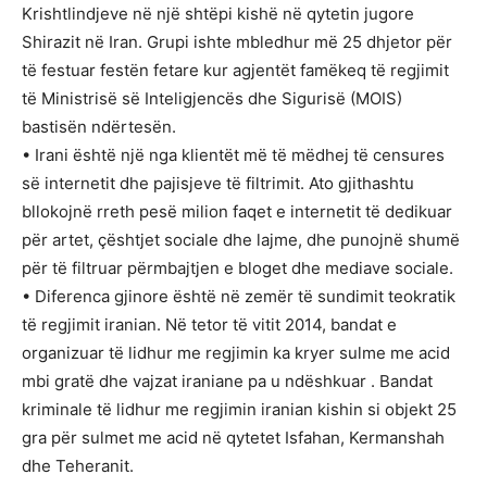
Krishtlindjeve në një shtëpi kishë në qytetin jugore
Shirazit në Iran. Grupi ishte mbledhur më 25 dhjetor për
të festuar festën fetare kur agjentët famëkeq të regjimit
të Ministrisë së Inteligjencës dhe Sigurisë (MOIS)
bastisën ndërtesën.
• Irani është një nga klientët më të mëdhej të censures
së internetit dhe pajisjeve të filtrimit. Ato gjithashtu
bllokojnë rreth pesë milion faqet e internetit të dedikuar
për artet, çështjet sociale dhe lajme, dhe punojnë shumë
për të filtruar përmbajtjen e bloget dhe mediave sociale.
• Diferenca gjinore është në zemër të sundimit teokratik
të regjimit iranian. Në tetor të vitit 2014, bandat e
organizuar të lidhur me regjimin ka kryer sulme me acid
mbi gratë dhe vajzat iraniane pa u ndëshkuar . Bandat
kriminale të lidhur me regjimin iranian kishin si objekt 25
gra për sulmet me acid në qytetet Isfahan, Kermanshah
dhe Teheranit.