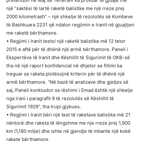
pretendon në Maj se Teherani ka provuar të gjuajë me
një “saktësi të lartë raketë balistike me një rreze prej
2000 kilometrash” – një shkelje të rezolutës së Kombeve
të Bashkuara 2231 që ndalon regjimin e Iranit në gjuajtjen
me raketë bërthamore.
• Regjimi i Iranit testoi një raketë balistike më 12 tetor
2015 e aftë për të dhënë një armë bërthamore. Paneli i
Ekspertëve të Iranit dhe Këshillit të Sigurimit të OKB-së
tha në një raport konfidencial në dhjetor se fillimi ka
treguar se raketa plotësojnë kriterin për të dhënë një
armë bërthamore. “Në bazë të analizave dhe gjetjes së
saj, Paneli konkludon se lëshimi i Emad është një shkelje
nga irani i paragrafit 9 të rezolutës së Këshillit të
Sigurimit 1929”, tha trupi gjykues.
• Regjimi i Iranit bëri një test të raketave balistike më 21
nëntorë dhe raketa të lëngshme me nje rreze prej 1,900
km (1,180 milje) dhe ishte në gjendje të mbante një kokë
rakete bërthamore.