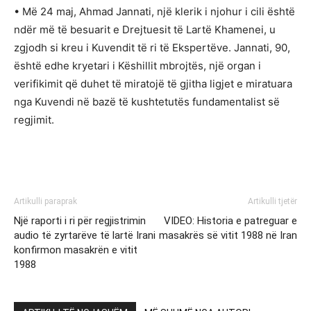
• Më 24 maj, Ahmad Jannati, një klerik i njohur i cili është
ndër më të besuarit e Drejtuesit të Lartë Khamenei, u
zgjodh si kreu i Kuvendit të ri të Ekspertëve. Jannati, 90,
është edhe kryetari i Këshillit mbrojtës, një organ i
verifikimit që duhet të miratojë të gjitha ligjet e miratuara
nga Kuvendi në bazë të kushtetutës fundamentalist së
regjimit.
Artikulli paraprak
Artikulli tjetër
Një raporti i ri për regjistrimin
VIDEO: Historia e patreguar e
audio të zyrtarëve të lartë Irani
masakrës së vitit 1988 në Iran
konfirmon masakrën e vitit
1988