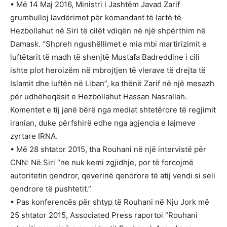
• Më 14 Maj 2016, Ministri i Jashtëm Javad Zarif
grumbulloj lavdërimet për komandant të lartë të
Hezbollahut në Siri të cilët vdiqën në një shpërthim në
Damask. “Shpreh ngushëllimet e mia mbi martirizimit e
luftëtarit të madh të shenjtë Mustafa Badreddine i cili
ishte plot heroizëm në mbrojtjen të vlerave të drejta të
Islamit dhe luftën në Liban”, ka thënë Zarif në një mesazh
për udhëheqësit e Hezbollahut Hassan Nasrallah.
Komentet e tij janë bërë nga mediat shtetërore të regjimit
iranian, duke përfshirë edhe nga agjencia e lajmeve
zyrtare IRNA.
• Më 28 shtator 2015, tha Rouhani në një intervistë për
CNN: Në Siri “ne nuk kemi zgjidhje, por të forcojmë
autoritetin qendror, qeverinë qendrore të atij vendi si seli
qendrore të pushtetit.”
• Pas konferencës për shtyp të Rouhani në Nju Jork më
25 shtator 2015, Associated Press raportoi “Rouhani