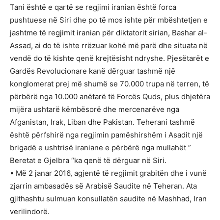
Tani është e qartë se regjimi iranian është forca
pushtuese në Siri dhe po të mos ishte për mbështetjen e
jashtme të regjimit iranian për diktatorit sirian, Bashar al-
Assad, ai do të ishte rrëzuar kohë më parë dhe situata në
vendë do të kishte qenë krejtësisht ndryshe. Pjesëtarët e
Gardës Revolucionare kanë dërguar tashmë një
konglomerat prej më shumë se 70.000 trupa në terren, të
përbërë nga 10.000 anëtarë të Forcës Quds, plus dhjetëra
mijëra ushtarë këmbësorë dhe mercenarëve nga
Afganistan, Irak, Liban dhe Pakistan. Teherani tashmë
është përfshirë nga regjimin pamëshirshëm i Asadit një
brigadë e ushtrisë iraniane e përbërë nga mullahët ”
Beretat e Gjelbra “ka qenë të dërguar në Siri.
• Më 2 janar 2016, agjentë të regjimit grabitën dhe i vunë
zjarrin ambasadës së Arabisë Saudite në Teheran. Ata
gjithashtu sulmuan konsullatën saudite në Mashhad, Iran
verilindorë.