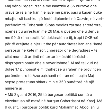
Maj dënoi “egër” rrahje me kamzhik e 35 burrave dhe
grave të reja në Iran një javë më parë, pasi u kapën duke
mbajtur së bashku një festë diplomimi në Qazvin, në veri-
perëndim të Teheranit. Sipas medias zyrtare shtetërore,
nxënësit u arrestuan më 26 Maj, u pyetën dhe u dënua
me 99 të rëna secili. Në deklaratën e tij, trupi i OKB-së
për të drejtate e njeriut tha për autoritetet iraniane “kanë
përsosur në këtë mizor, çnjerëzor dhe degradues – të
cilat mund të arrijnë në torturë – është tërësisht
disproporcionale dhe e neveritshme.” Ai më tej vuri në
dukje 17 punojësit e mi thuhet se u rrahën në provincën
perëndimore të Azerbajxhanit në Iran në muajin Maj
sepse protestuan shkarkimin e 350 punëtorë në një
minierë ari.
• Më 2 gusht 2016, 25 të burgosur politikë sunitë u
ekzekutuan në masë në burgun Gohardasht në Karaj. Më
9 gusht, i burgosur politik kurd Mohammad Abdollahi u