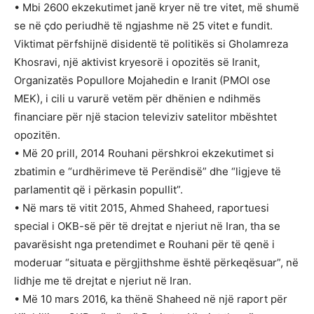
• Mbi 2600 ekzekutimet janë kryer në tre vitet, më shumë
se në çdo periudhë të ngjashme në 25 vitet e fundit.
Viktimat përfshijnë disidentë të politikës si Gholamreza
Khosravi, një aktivist kryesorë i opozitës së Iranit,
Organizatës Popullore Mojahedin e Iranit (PMOI ose
MEK), i cili u varurë vetëm për dhënien e ndihmës
financiare për një stacion televiziv satelitor mbështet
opozitën.
• Më 20 prill, 2014 Rouhani përshkroi ekzekutimet si
zbatimin e “urdhërimeve të Perëndisë” dhe “ligjeve të
parlamentit që i përkasin popullit”.
• Në mars të vitit 2015, Ahmed Shaheed, raportuesi
special i OKB-së për të drejtat e njeriut në Iran, tha se
pavarësisht nga pretendimet e Rouhani për të qenë i
moderuar “situata e përgjithshme është përkeqësuar”, në
lidhje me të drejtat e njeriut në Iran.
• Më 10 mars 2016, ka thënë Shaheed në një raport për