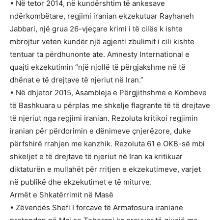
• Në tetor 2014, në kundërshtim të ankesave
ndërkombëtare, regjimi iranian ekzekutuar Rayhaneh
Jabbari, një grua 26-vjeçare krimi i të cilës k ishte
mbrojtur veten kundër një agjenti zbulimit i cili kishte
tentuar ta përdhunonte ate. Amnesty International e
quajti ekzekutimin “një njollë të përgjakshme në të
dhënat e të drejtave të njeriut në Iran.”
• Në dhjetor 2015, Asambleja e Përgjithshme e Kombeve
të Bashkuara u përplas me shkelje flagrante të të drejtave
të njeriut nga regjimi iranian. Rezoluta kritikoi regjimin
iranian për përdorimin e dënimeve çnjerëzore, duke
përfshirë rrahjen me kanzhik. Rezoluta 61 e OKB-së mbi
shkeljet e të drejtave të njeriut në Iran ka kritikuar
diktaturën e mullahët për rritjen e ekzekutimeve, varjet
në publikë dhe ekzekutimet e të miturve.
Armët e Shkatërrimit në Masë
• Zëvendës Shefi I forcave të Armatosura iraniane