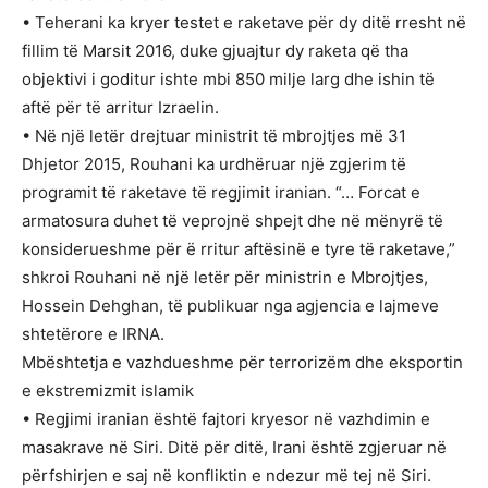
• Teherani ka kryer testet e raketave për dy ditë rresht në
fillim të Marsit 2016, duke gjuajtur dy raketa që tha
objektivi i goditur ishte mbi 850 milje larg dhe ishin të
aftë për të arritur Izraelin.
• Në një letër drejtuar ministrit të mbrojtjes më 31
Dhjetor 2015, Rouhani ka urdhëruar një zgjerim të
programit të raketave të regjimit iranian. “… Forcat e
armatosura duhet të veprojnë shpejt dhe në mënyrë të
konsiderueshme për ë rritur aftësinë e tyre të raketave,”
shkroi Rouhani në një letër për ministrin e Mbrojtjes,
Hossein Dehghan, të publikuar nga agjencia e lajmeve
shtetërore e IRNA.
Mbështetja e vazhdueshme për terrorizëm dhe eksportin
e ekstremizmit islamik
• Regjimi iranian është fajtori kryesor në vazhdimin e
masakrave në Siri. Ditë për ditë, Irani është zgjeruar në
përfshirjen e saj në konfliktin e ndezur më tej në Siri.