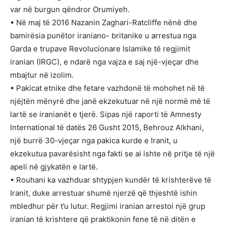
var në burgun qëndror Orumiyeh.
• Në maj të 2016 Nazanin Zaghari-Ratcliffe nënë dhe
bamirësia punëtor iraniano- britanike u arrestua nga
Garda e trupave Revolucionare Islamike të regjimit
iranian (IRGC), e ndarë nga vajza e saj një-vjeçar dhe
mbajtur në izolim.
• Pakicat etnike dhe fetare vazhdonë të mohohet në të
njëjtën mënyrë dhe janë ekzekutuar në një normë më të
lartë se iranianët e tjerë. Sipas një raporti të Amnesty
International të datës 26 Gusht 2015, Behrouz Alkhani,
një burrë 30-vjeçar nga pakica kurde e Iranit, u
ekzekutua pavarësisht nga fakti se ai ishte në pritje të një
apeli në gjykatën e lartë.
• Rouhani ka vazhduar shtypjen kundër të krishterëve të
Iranit, duke arrestuar shumë njerzë që thjeshtë ishin
mbledhur për t’u lutur. Regjimi iranian arrestoi një grup
iranian të krishtere që praktikonin fene të në ditën e