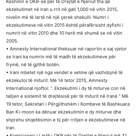
Këshillin e OKB-së për të Drejtat e Njeriut tha që
ekzekutimet në Iran u rrit në gati 1,000 në vitin 2015,
nivelin më të lartë në një çerek shekulli. Numri i
ekzekutimeve në vitin 2015 është përafërsisht dyfishi i
numrit në vitin 2010 dhe 10 herë më shumë se në vitin
2005.
• Amnesty International theksuar në raportin e saj vjetor
se Irani ka numrin më të madh të ekzekutimeve për
frymë, në të gjithë botën.
• Irani mbetet një nga vendet e vetme që vazhdojnë të
ekzekutoi të miturit. Më 14 tetor 2015, Amnesty
International njoftoi: “. Ekzekutimi i dy të miturve con në
talljen e sistemit të drejtësisë për të miturit në Iranë ” Më
19 tetor, Sekretari i Përgjithshëm i Kombeve të Bashkuara
Ban Ki-moon ka dënuar ekzekutimin e dy miturve dhe
shprehu shqetësimin e tij për rritjen e ekzekutimeve në
Iran.
• Komisioneri i Lartë i OKB për të Drejtat e Njeriut më 31