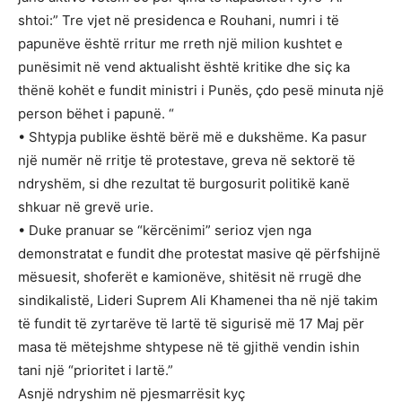
shtoi:” Tre vjet në presidenca e Rouhani, numri i të
papunëve është rritur me rreth një milion kushtet e
punësimit në vend aktualisht është kritike dhe siç ka
thënë kohët e fundit ministri i Punës, çdo pesë minuta një
person bëhet i papunë. “
• Shtypja publike është bërë më e dukshëme. Ka pasur
një numër në rritje të protestave, greva në sektorë të
ndryshëm, si dhe rezultat të burgosurit politikë kanë
shkuar në grevë urie.
• Duke pranuar se “kërcënimi” serioz vjen nga
demonstratat e fundit dhe protestat masive që përfshijnë
mësuesit, shoferët e kamionëve, shitësit në rrugë dhe
sindikalistë, Lideri Suprem Ali Khamenei tha në një takim
të fundit të zyrtarëve të lartë të sigurisë më 17 Maj për
masa të mëtejshme shtypese në të gjithë vendin ishin
tani një “prioritet i lartë.”
Asnjë ndryshim në pjesmarrësit kyç