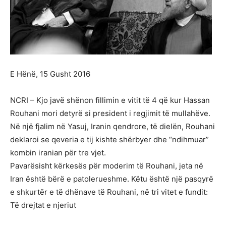
E Hënë, 15 Gusht 2016
NCRI – Kjo javë shënon fillimin e vitit të 4 që kur Hassan
Rouhani mori detyrë si president i regjimit të mullahëve.
Në një fjalim në Yasuj, Iranin qendrore, të dielën, Rouhani
deklaroi se qeveria e tij kishte shërbyer dhe “ndihmuar”
kombin iranian për tre vjet.
Pavarësisht kërkesës për moderim të Rouhani, jeta në
Iran është bërë e patolerueshme. Këtu është një pasqyrë
e shkurtër e të dhënave të Rouhani, në tri vitet e fundit:
Të drejtat e njeriut