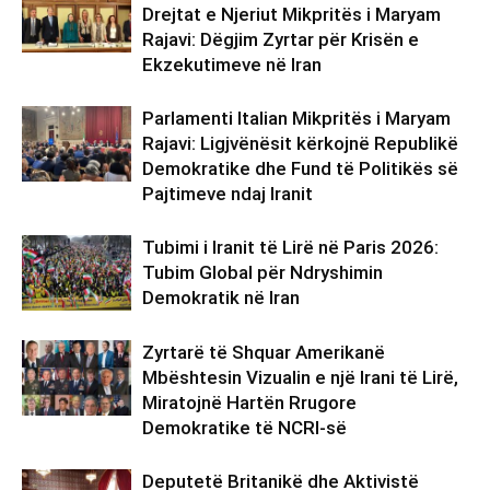
Drejtat e Njeriut Mikpritës i Maryam
Rajavi: Dëgjim Zyrtar për Krisën e
Ekzekutimeve në Iran
Parlamenti Italian Mikpritës i Maryam
Rajavi: Ligjvënësit kërkojnë Republikë
Demokratike dhe Fund të Politikës së
Pajtimeve ndaj Iranit
Tubimi i Iranit të Lirë në Paris 2026:
Tubim Global për Ndryshimin
Demokratik në Iran
Zyrtarë të Shquar Amerikanë
Mbështesin Vizualin e një Irani të Lirë,
Miratojnë Hartën Rrugore
Demokratike të NCRI-së
Deputetë Britanikë dhe Aktivistë