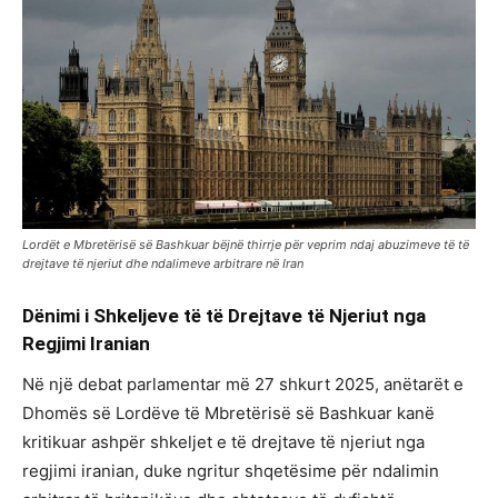
Lordët e Mbretërisë së Bashkuar bëjnë thirrje për veprim ndaj abuzimeve të të
drejtave të njeriut dhe ndalimeve arbitrare në Iran
Dënimi
i
Shkeljeve
të
të
Drejtave
të
Njeriut
nga
Regjimi
Iranian
Në një debat parlamentar më 27 shkurt 2025, anëtarët e
Dhomës së Lordëve të Mbretërisë së Bashkuar kanë
kritikuar ashpër shkeljet e të drejtave të njeriut nga
regjimi iranian, duke ngritur shqetësime për ndalimin