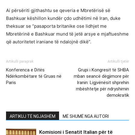
Ai përsëriti gjithashtu se qeveria e Mbretërisë së
Bashkuar këshillon kundër çdo udhëtimi në Iran, duke
theksuar se “pasaporta britanike ose lidhjet me
Mbretërinë e Bashkuar mund të jetë arsye e mjaftueshme
që autoritetet iraniane të ndalojnë dikë”.
Artikulli paraprak
Artikulli tjetër
Konferenca e Ditës
Grupi i Kongresit të SHBA
Ndërkombëtare të Gruas në
mban seancë dëgjimore për
Paris
Iranin: Ligjvënësit shprehin
mbështetje për ndryshimin
demokratik
ARTIKUJ TË NGJASHËM
MË SHUMË NGA AUTORI
Komisioni i Senatit Italian për të