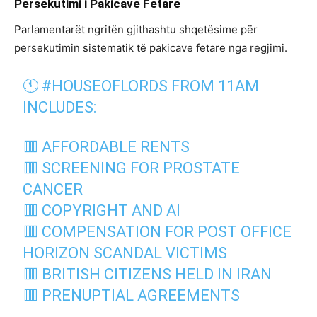
Persekutimi
i
Pakicave
Fetare
Parlamentarët ngritën gjithashtu shqetësime për
persekutimin sistematik të pakicave fetare nga regjimi.
🕚
#HOUSEOFLORDS
FROM 11AM
INCLUDES:
🟥 AFFORDABLE RENTS
🟥 SCREENING FOR PROSTATE
CANCER
🟥 COPYRIGHT AND AI
🟥 COMPENSATION FOR POST OFFICE
HORIZON SCANDAL VICTIMS
🟥 BRITISH CITIZENS HELD IN IRAN
🟥 PRENUPTIAL AGREEMENTS