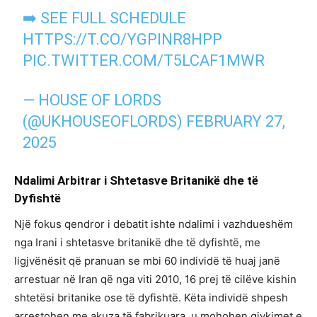
➡️ SEE FULL SCHEDULE
HTTPS://T.CO/YGPINR8HPP
PIC.TWITTER.COM/T5LCAF1MWR
— HOUSE OF LORDS
(@UKHOUSEOFLORDS)
FEBRUARY 27,
2025
Ndalimi Arbitrar i Shtetasve Britanikë dhe të
Dyfishtë
Një fokus qendror i debatit ishte ndalimi i vazhdueshëm
nga Irani i shtetasve britanikë dhe të dyfishtë, me
ligjvënësit që pranuan se mbi 60 individë të huaj janë
arrestuar në Iran që nga viti 2010, 16 prej të cilëve kishin
shtetësi britanike ose të dyfishtë. Këta individë shpesh
arrestohen me akuza të fabrikuara, u mohohen gjykimet e