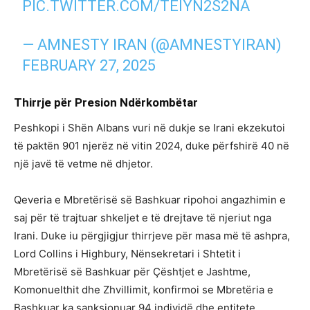
PIC.TWITTER.COM/TEIYN2S2NA
— AMNESTY IRAN (@AMNESTYIRAN)
FEBRUARY 27, 2025
Thirrje për Presion Ndërkombëtar
Peshkopi i Shën Albans vuri në dukje se Irani ekzekutoi
të paktën 901 njerëz në vitin 2024, duke përfshirë 40 në
një javë të vetme në dhjetor.
Qeveria e Mbretërisë së Bashkuar ripohoi angazhimin e
saj për të trajtuar shkeljet e të drejtave të njeriut nga
Irani. Duke iu përgjigjur thirrjeve për masa më të ashpra,
Lord Collins i Highbury, Nënsekretari i Shtetit i
Mbretërisë së Bashkuar për Çështjet e Jashtme,
Komonuelthit dhe Zhvillimit, konfirmoi se Mbretëria e
Bashkuar ka sanksionuar 94 individë dhe entitete