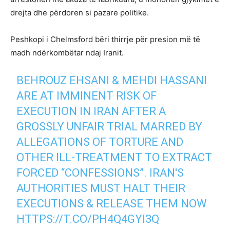
drejta dhe përdoren si pazare politike.
Peshkopi i Chelmsford bëri thirrje për presion më të
madh ndërkombëtar ndaj Iranit.
BEHROUZ EHSANI & MEHDI HASSANI
ARE AT IMMINENT RISK OF
EXECUTION IN IRAN AFTER A
GROSSLY UNFAIR TRIAL MARRED BY
ALLEGATIONS OF TORTURE AND
OTHER ILL-TREATMENT TO EXTRACT
FORCED “CONFESSIONS”. IRAN'S
AUTHORITIES MUST HALT THEIR
EXECUTIONS & RELEASE THEM NOW
HTTPS://T.CO/PH4Q4GYI3Q