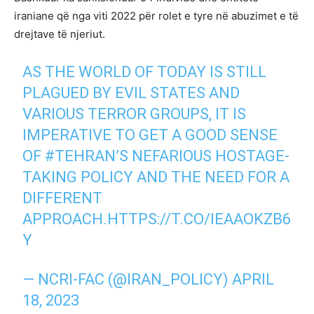
iraniane që nga viti 2022 për rolet e tyre në abuzimet e të
drejtave të njeriut.
AS THE WORLD OF TODAY IS STILL
PLAGUED BY EVIL STATES AND
VARIOUS TERROR GROUPS, IT IS
IMPERATIVE TO GET A GOOD SENSE
OF
#TEHRAN
’S NEFARIOUS HOSTAGE-
TAKING POLICY AND THE NEED FOR A
DIFFERENT
APPROACH.
HTTPS://T.CO/IEAAOKZB6
Y
— NCRI-FAC (@IRAN_POLICY)
APRIL
18, 2023