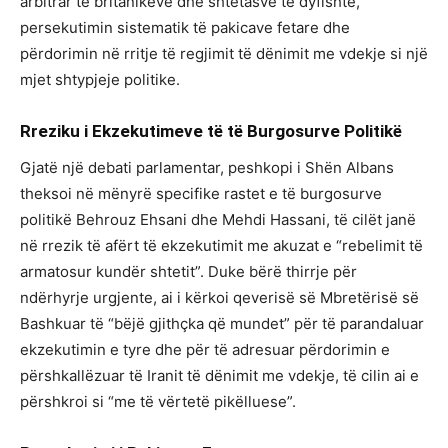
arbitrar të britanikëve dhe shtetasve të dyfishtë,
persekutimin sistematik të pakicave fetare dhe
përdorimin në rritje të regjimit të dënimit me vdekje si një
mjet shtypjeje politike.
Rreziku
i
Ekzekutimeve
të
të
Burgosurve
Politikë
Gjatë një debati parlamentar, peshkopi i Shën Albans
theksoi në mënyrë specifike rastet e të burgosurve
politikë Behrouz Ehsani dhe Mehdi Hassani, të cilët janë
në rrezik të afërt të ekzekutimit me akuzat e “rebelimit të
armatosur kundër shtetit”. Duke bërë thirrje për
ndërhyrje urgjente, ai i kërkoi qeverisë së Mbretërisë së
Bashkuar të “bëjë gjithçka që mundet” për të parandaluar
ekzekutimin e tyre dhe për të adresuar përdorimin e
përshkallëzuar të Iranit të dënimit me vdekje, të cilin ai e
përshkroi si “me të vërtetë pikëlluese”.