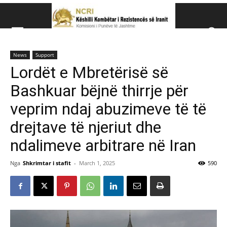
Këshillit Kombëtar të R
News
Support
Këshillit Kombëtar të Rezistencës së Iranit (NCRI)
Lordët e Mbretërisë së
Bashkuar bëjnë thirrje për
veprim ndaj abuzimeve të të
drejtave të njeriut dhe
ndalimeve arbitrare në Iran
Nga
Shkrimtar i stafit
-
March 1, 2025
590