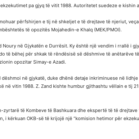
ë ekzekutimet pa gjyq të vitit 1988. Autoritetet suedeze e kishi
mohuar përfshirjen e tij në shkeljet e të drejtave të njeriut, ve
e mbështetës të opozitës Mojahedin-e Khalq (MEK/PMOI).
 Noury në Gjykatën e Durrësit. Ky është një vendim i rrallë i gj
jo do të bëhej për shkak të rëndësisë së dëshmive të anëtarëve t
izionin opozitar Simay-e Azadi.
 dëshmoi në gjykatë, duke dhënë detaje inkriminuese në lidhje
kë në vitin 1988. Z. Zand kishte humbur gjithashtu vëllain e tij
h-zyrtarë të Kombeve të Bashkuara dhe ekspertë të të drejtave 
son, i kërkuan OKB-së të krijojë një “komision hetimor për ekzek