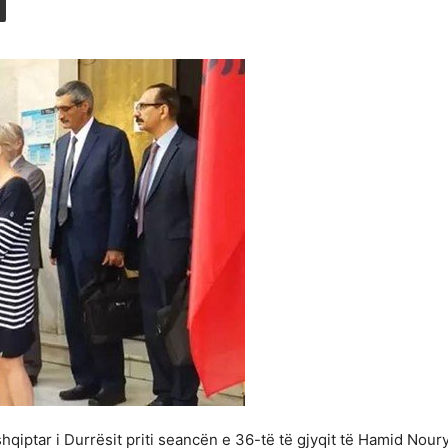
qiptar i Durrësit priti seancën e 36-të të gjyqit të Hamid Noury-