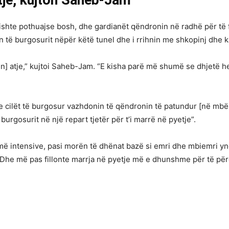
ë ishte pothuajse bosh, dhe gardianët qëndronin në radhë për të f
 të burgosurit nëpër këtë tunel dhe i rrihnin me shkopinj dhe k
] atje,” kujtoi Saheb-Jam. “E kisha parë më shumë se dhjetë he
se cilët të burgosur vazhdonin të qëndronin të patundur [në mb
ë burgosurit në një repart tjetër për t’i marrë në pyetje”.
umë intensive, pasi morën të dhënat bazë si emri dhe mbiemri ynë
“Dhe më pas fillonte marrja në pyetje më e dhunshme për të përc