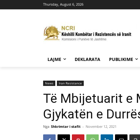
Thursday, August 6, 2026
LAJME
DEKLARATA
PUBLIKIME
News
Iran Resistance
Të Mbijetuarit 
Gjykatën e Durrës
Nga
Shkrimtar i stafit
-
November 12, 2021