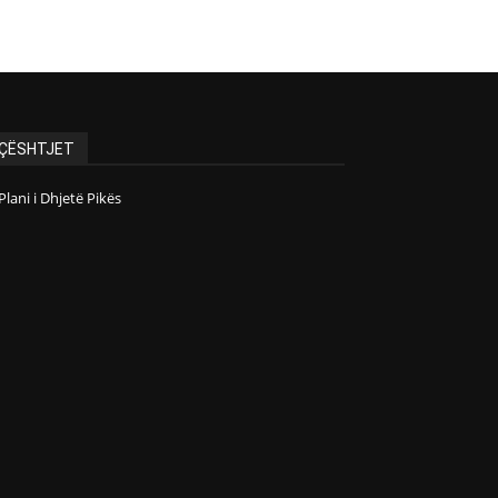
ÇËSHTJET
Plani i Dhjetë Pikës