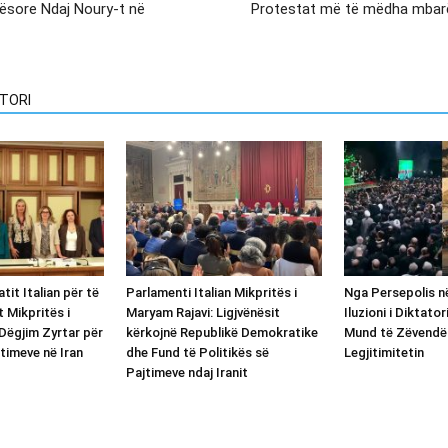
qësore Ndaj Noury-t në
Protestat më të mëdha mbarë
TORI
tit Italian për të
Parlamenti Italian Mikpritës i
Nga Persepolis n
t Mikpritës i
Maryam Rajavi: Ligjvënësit
Iluzioni i Diktato
Dëgjim Zyrtar për
kërkojnë Republikë Demokratike
Mund të Zëvendë
timeve në Iran
dhe Fund të Politikës së
Legjitimitetin
Pajtimeve ndaj Iranit