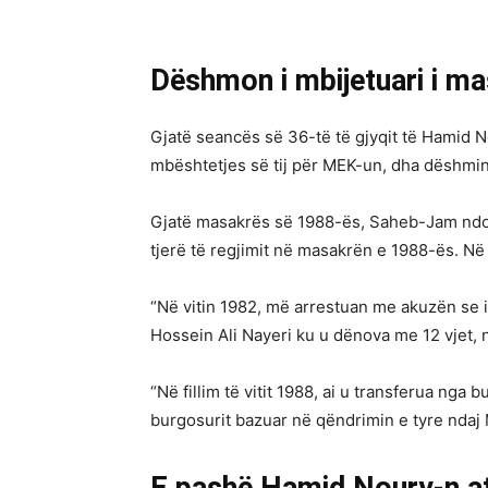
Dëshmon i mbijetuari i ma
Gjatë seancës së 36-të të gjyqit të Hamid N
mbështetjes së tij për MEK-un, dha dëshminë
Gjatë masakrës së 1988-ës, Saheb-Jam ndodhe
tjerë të regjimit në masakrën e 1988-ës. Në
“Në vitin 1982, më arrestuan me akuzën se 
Hossein Ali Nayeri ku u dënova me 12 vjet, në
“Në fillim të vitit 1988, ai u transferua nga
burgosurit bazuar në qëndrimin e tyre ndaj 
E pashë Hamid Noury-n at