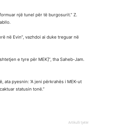
ormuar një tunel për të burgosurit.” Z.
abllo.
rë në Evin”, vazhdoi ai duke treguar në
ështetjen e tyre për MEK]”, tha Saheb-Jam.
, ata pyesnin: ‘A jeni përkrahës i MEK-ut
aktuar statusin tonë.”
Artikulli tjetër