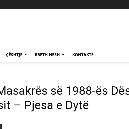
ÇËSHTJE
RRETH NESH
KONTAKTE
e Masakrës së 1988-ës D
it – Pjesa e Dytë