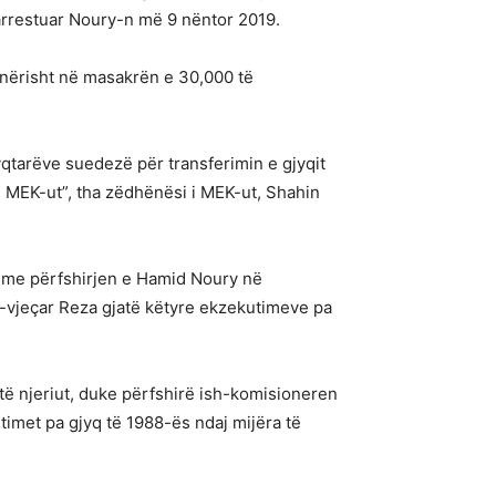
n arrestuar Noury-n më 9 nëntor 2019.
çanërisht në masakrën e 30,000 të
yqtarëve suedezë për transferimin e gjyqit
ë MEK-ut”, tha zëdhënësi i MEK-ut, Shahin
 me përfshirjen e Hamid Noury në
 21-vjeçar Reza gjatë këtyre ekzekutimeve pa
të njeriut, duke përfshirë ish-komisioneren
utimet pa gjyq të 1988-ës ndaj mijëra të