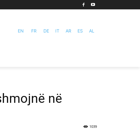
EN
FR
DE
IT
AR
ES
AL
ëshmojnë në
1039