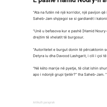
“Ata na futën në një korridor, një pavijon q
Saheb-Jam shpjegoi se si gardianët i kalonin
“Unë u befasova kur e pashë [Hamid Noury-n
drejtim të xhelatit të burgosur.
“Autoritetet e burgut donin të përcaktonin 
Detyra iu dha Davood Lashgarit, i cili i çoi t
“Në këto marrje në pyetje, të cilat ishin sh
apo i ndonjë grupi tjetër?” tha Saheb-Jam. 
Artikulli paraprak