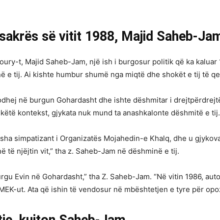
sakrës së vitit 1988, Majid Saheb-Ja
oury-t, Majid Saheb-Jam, një ish i burgosur politik që ka kaluar
 e tij. Ai kishte humbur shumë nga miqtë dhe shokët e tij të qel
j në burgun Gohardasht dhe ishte dëshmitar i drejtpërdrejtë i 
 këtë kontekst, gjykata nuk mund ta anashkalonte dëshmitë e tij.
isha simpatizant i Organizatës Mojahedin-e Khalq, dhe u gjykov
 të njëjtin vit,” tha z. Saheb-Jam në dëshminë e tij.
 burgu Evin në Gohardasht,” tha Z. Saheb-Jam. “Në vitin 1986, autor
MEK-ut. Ata që ishin të vendosur në mbështetjen e tyre për opo
je, kujton Saheb-Jam