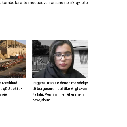
kombëtare të mësuesve iranianë në 53 qytete
ë Mashhad:
Regjimi i Iranit e dënon me vdekje
rit që Spektakli
të burgosurën politike Arghavan
sojë
Fallahi; Veprim i menjëhershëm i
nevojshëm