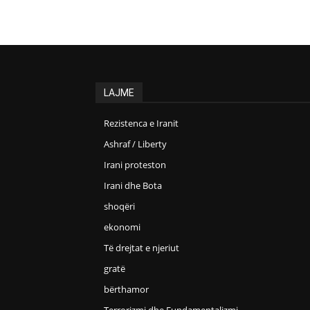
LAJME
Rezistenca e Iranit
Ashraf / Liberty
Irani proteston
Irani dhe Bota
shoqëri
ekonomi
Të drejtat e njeriut
gratë
bërthamor
Terrorizmi dhe Fundamentalizmi