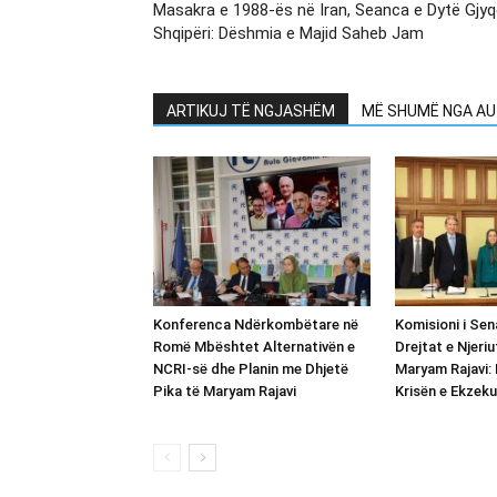
Masakra e 1988-ës në Iran, Seanca e Dytë Gjy
Shqipëri: Dëshmia e Majid Saheb Jam
ARTIKUJ TË NGJASHËM
MË SHUMË NGA AU
Konferenca Ndërkombëtare në
Komisioni i Sena
Romë Mbështet Alternativën e
Drejtat e Njeriu
NCRI-së dhe Planin me Dhjetë
Maryam Rajavi: 
Pika të Maryam Rajavi
Krisën e Ekzeku