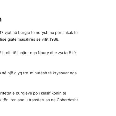
m
 17 vjet në burgje të ndryshme për shkak të
isë gjatë masakrës së vitit 1988.
rolit të luajtur nga Noury dhe zyrtarë të
a në një gjyq tre-minutësh të kryesuar nga
itetet e burgjeve po i klasifikonin të
zitën iraniane u transferuan në Gohardasht.