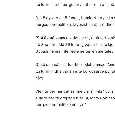
torturimin e të burgosurve dhe rolin e tij n
Gjatë dy viteve të fundit, Hamid Noury e ka 
burgosurve politikë, kryesisht anëtarë dh
“Sot është seanca e dytë e gjykimit të Hamid
në Shqipëri. Më 26 tetor, gjyqtari tha se k
Gobadi në një intervistë në terren me telev
Gjatë seancës së fundit, z. Mohammad Zand
torturimin dhe varjen e të burgosurve politi
gjyq.
Vlen të përmendet se, më 3 maj, mbi 150 is
e lartë për të drejtat e njeriut, Mary Robin
burgosurve politikë në Iran”