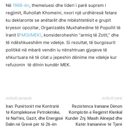
Në
1988-ën
, themeluesi dhe lideri i parë suprem i
regjimit, Ruhollah Khomeini, nxori një urdhëresë fetare
ku deklaronte se anëtarët dhe mbështetësit e grupit
kryesor opozitar, Organizatës Muxhahedine të Popullit të
Iranit (
PMOI/MEK)
, konsideroheshin “armiq të Zotit,” dhe
të ndëshkueshëm me vdekje. Si rezultat, të burgosurit
politikë në mbarë vendin iu nënshtruan gjyqeve të
shkurtuara në të cilat u jepeshin dënime me vdekje kur
refuzonin të dilnin kundër MEK.
Artikulli paraprak
Artikulli tjetër
Iran: Punëtorët me Kontratë
Rezistenca Iraniane Dënon
të Komplekseve Petrokimike,
Komplotin e Regjimit Klerikal
të Naftës, Gazit, dhe Energjisë
Kundër Znj. Masih Alinejad dhe
Dalin në Grevë për të 26-ën
Katër Iranianëve të Tjerë