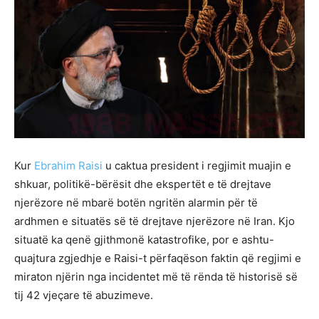
Kur
Ebrahim Raisi
u caktua president i regjimit muajin e
shkuar, politikë-bërësit dhe ekspertët e të drejtave
njerëzore në mbarë botën ngritën alarmin për të
ardhmen e situatës së të drejtave njerëzore në Iran. Kjo
situatë ka qenë gjithmonë katastrofike, por e ashtu-
quajtura zgjedhje e Raisi-t përfaqëson faktin që regjimi e
miraton njërin nga incidentet më të rënda të historisë së
tij 42 vjeçare të abuzimeve.