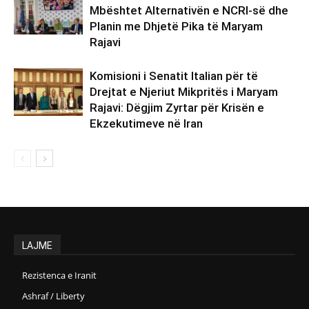
Mbështet Alternativën e NCRI-së dhe
Planin me Dhjetë Pika të Maryam
Rajavi
Komisioni i Senatit Italian për të
Drejtat e Njeriut Mikpritës i Maryam
Rajavi: Dëgjim Zyrtar për Krisën e
Ekzekutimeve në Iran
LAJME
Rezistenca e Iranit
Ashraf / Liberty