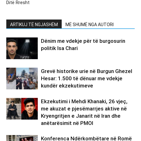
Ditë Rresht
ARTIKUJ TË NGJASHËM
MË SHUMË NGA AUTORI
Dënim me vdekje për të burgosurin
politik Isa Chari
Grevë historike urie në Burgun Ghezel
Hesar: 1.500 të dënuar me vdekje
kundër ekzekutimeve
Ekzekutimi i Mehdi Khanaki, 26 vjeç,
me akuzat e pjesëmarrjes aktive në
Kryengritjen e Janarit në Iran dhe
anëtarësimit në PMOI
Konferenca Ndërkombëtare në Romë