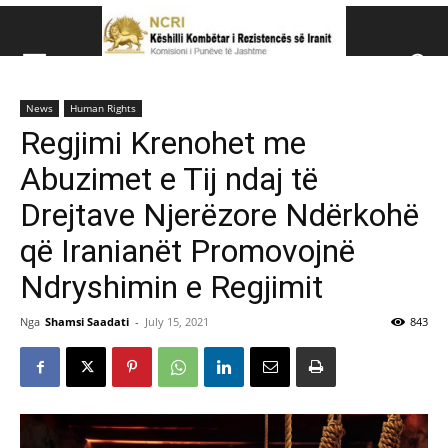
Këshillit Kombëtar të R
News
Human Rights
Këshillit Kombëtar të Rezistencës së Iranit (NCRI)
Regjimi Krenohet me
Abuzimet e Tij ndaj të
Drejtave Njerëzore Ndërkohë
që Iranianët Promovojnë
Ndryshimin e Regjimit
Nga
Shamsi Saadati
-
July 15, 2021
843