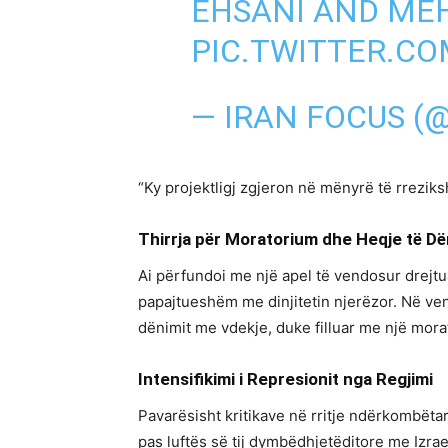
EHSANI AND ME
PIC.TWITTER.C
— IRAN FOCUS (
“Ky projektligj zgjeron në mënyrë të rrezik
Thirrja për Moratorium dhe Heqje të D
Ai përfundoi me një apel të vendosur drejtu
papajtueshëm me dinjitetin njerëzor. Në ven
dënimit me vdekje, duke filluar me një mora
Intensifikimi i Represionit nga Regjimi
Pavarësisht kritikave në rritje ndërkombëtar
pas luftës së tij dymbëdhjetëditore me Izra