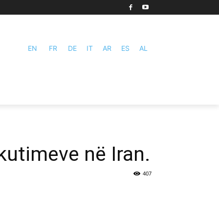
EN
FR
DE
IT
AR
ES
AL
kutimeve në Iran.
407