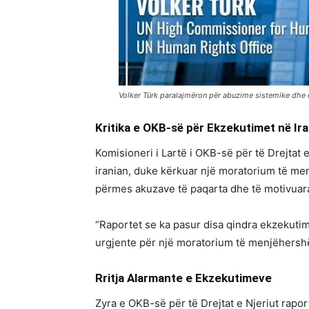
Volker Türk paralajmëron për abuzime sistemike dhe e q
Kritika
e
OKB-së
për
Ekzekutimet
në
Ir
Komisioneri i Lartë i OKB-së për të Drejtat e
iranian, duke kërkuar një moratorium të me
përmes akuzave të paqarta dhe të motivuara 
“Raportet se ka pasur disa qindra ekzekutim
urgjente për një moratorium të menjëhershë
Rritja Alarmante e Ekzekutimeve
Zyra e OKB-së për të Drejtat e Njeriut rapor