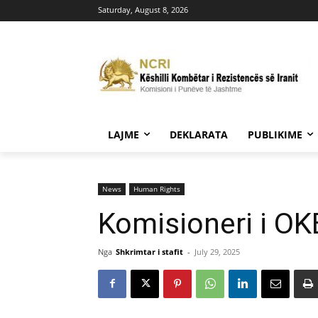
Saturday, August 8, 2026
LAJME
DEKLARATA
PUBLIKIME
News
Human Rights
Komisioneri i OK
Nga
Shkrimtar i stafit
-
July 29, 2025