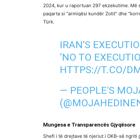
2024, kur u raportuan 297 ekzekutime. Më 
paqarta si “armiqësi kundër Zotit” dhe “kor
Türk.
IRAN’S EXECUTI
‘NO TO EXECUTI
HTTPS://T.CO/
— PEOPLE'S MOJ
(@MOJAHEDINE
Mungesa e Transparencës Gjyqësore
Shefi i të drejtave të njeriut i OKB-së ngr