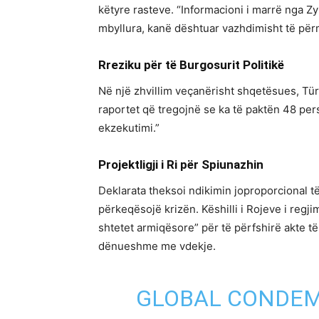
këtyre rasteve. “Informacioni i marrë nga Z
mbyllura, kanë dështuar vazhdimisht të përmbu
Rreziku për të Burgosurit Politikë
Në një zhvillim veçanërisht shqetësues, Tür
raportet që tregojnë se ka të paktën 48 per
ekzekutimi.”
Projektligji i Ri për Spiunazhin
Deklarata theksoi ndikimin joproporcional t
përkeqësojë krizën. Këshilli i Rojeve i regji
shtetet armiqësore” për të përfshirë akte të
dënueshme me vdekje.
GLOBAL CONDEM