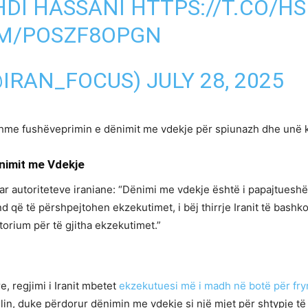
HDI HASSANI
HTTPS://T.CO/H
OM/POSZF8OPGN
@IRAN_FOCUS)
JULY 28, 2025
shme fushëveprimin e dënimit me vdekje për spiunazh dhe unë kë
ënimit me Vdekje
ar autoriteteve iraniane: “Dënimi me vdekje është i papajtueshë
d që të përshpejtohen ekzekutimet, i bëj thirrje Iranit të bashk
torium për të gjitha ekzekutimet.”
e, regjimi i Iranit mbetet
ekzekutuesi më i madh në botë për fr
elin, duke përdorur dënimin me vdekje si një mjet për shtypje të