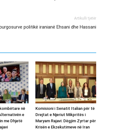
Artikulli tjetër
urgosurve politikë iranianë Ehsani dhe Hassani
kombëtare në
Komisioni i Senatit Italian për të
ternativën e
Drejtat e Njeriut Mikpritës i
in me Dhjetë
Maryam Rajavi: Dëgjim Zyrtar për
ajavi
Krisën e Ekzekutimeve në Iran