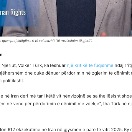
uan projektligjin e ri të spiunazhit “të rrezikshëm të gjerë”.
an
 Njeriut, Volker Türk, ka lëshuar
një kritikë të fuqishme
ndaj rri
njëhershëm dhe duke dënuar përdorimin në zgjerim të dënimit m
politikisht.
e në Iran deri më tani këtë vit nënvizojnë se sa thellësisht sh
m në vend për përdorimin e dënimit me vdekje”, tha Türk në nj
ton 612 ekzekutime në Iran në gjysmën e parë të vitit 2025. Ky 