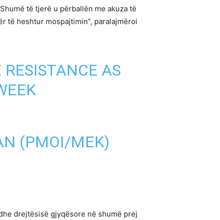
Shumë të tjerë u përballën me akuza të
ër të heshtur mospajtimin”, paralajmëroi
 RESISTANCE AS
 WEEK
AN (PMOI/MEK)
s dhe drejtësisë gjyqësore në shumë prej