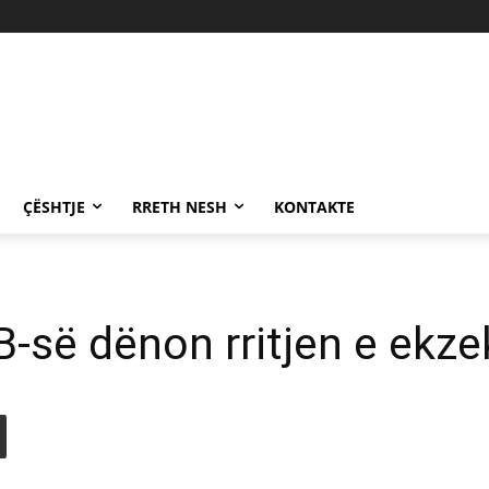
ÇËSHTJE
RRETH NESH
KONTAKTE
B-së dënon rritjen e ekze