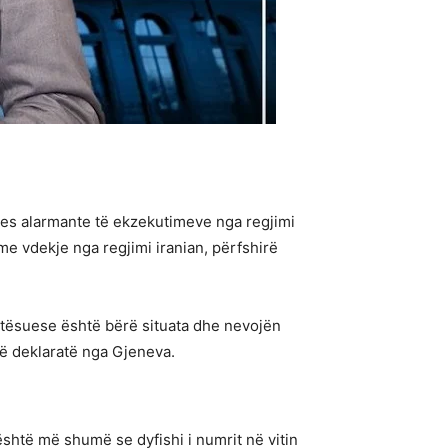
tjes alarmante të ekzekutimeve nga regjimi
e vdekje nga regjimi iranian, përfshirë
qetësuese është bërë situata dhe nevojën
ë deklaratë nga Gjeneva.
është më shumë se dyfishi i numrit në vitin