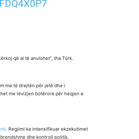
SFDQ4X0P7
rkoj që ai të anulohet”, tha Türk.
m me të drejtën për jetë dhe i
ohet me lëvizjen botërore për heqjen e
ymë
. Regjimi ka intensifikuar ekzekutimet
 brendshme dhe kontroll politik.