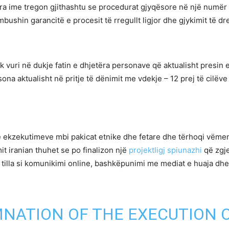
yra ime tregon gjithashtu se procedurat gjyqësore në një numër
shin garancitë e procesit të rregullt ligjor dhe gjykimit të drej
k vuri në dukje fatin e dhjetëra personave që aktualisht presin
sona aktualisht në pritje të dënimit me vdekje – 12 prej të cilë
ë ekzekutimeve mbi pakicat etnike dhe fetare dhe tërhoqi vëmend
mit iranian thuhet se po finalizon një
projektligj spiunazhi
që zgje
 tilla si komunikimi online, bashkëpunimi me mediat e huaja dhe “
NATION OF THE EXECUTION 