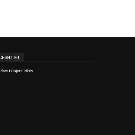
ÇËSHTJET
Plani i Dhjetë Pikës