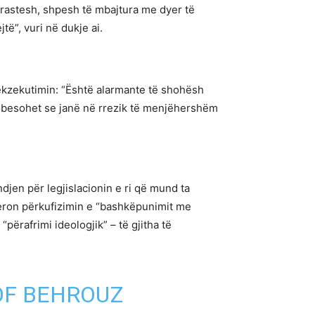
 rastesh, shpesh të mbajtura me dyer të
të”, vuri në dukje ai.
 ekzekutimin: “Është alarmante të shohësh
ve besohet se janë në rrezik të menjëhershëm
jen për legjislacionin e ri që mund ta
ron përkufizimin e “bashkëpunimit me
përafrimi ideologjik” – të gjitha të
OF BEHROUZ