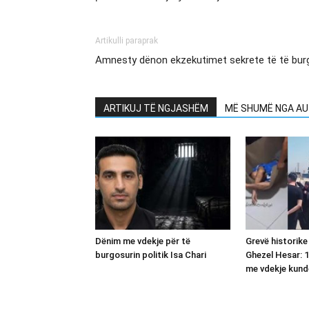
Artikulli paraprak
Amnesty dënon ekzekutimet sekrete të të burgo
ARTIKUJ TË NGJASHËM
MË SHUMË NGA AU
Dënim me vdekje për të
Grevë historike
burgosurin politik Isa Chari
Ghezel Hesar: 1
me vdekje kund