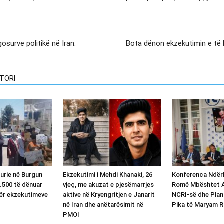
surve politikë në Iran.
Bota dënon ekzekutimin e të b
TORI
 urie në Burgun
Ekzekutimi i Mehdi Khanaki, 26
Konferenca Ndër
.500 të dënuar
vjeç, me akuzat e pjesëmarrjes
Romë Mbështet Al
ër ekzekutimeve
aktive në Kryengritjen e Janarit
NCRI-së dhe Plan
në Iran dhe anëtarësimit në
Pika të Maryam R
PMOI