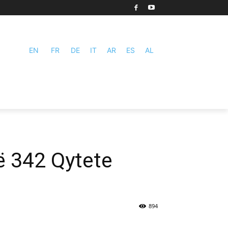
EN
FR
DE
IT
AR
ES
AL
ë 342 Qytete
894