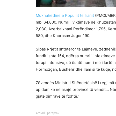
Muxhahedine e Popullit të Iranit
(PMOI/MEK) 
mbi 64,800. Numri i viktimave në Khuzestan
2,030, Azerbaixhani Perëndimor 1,795, Kerm
580, dhe Khorasan Jugor 190.
Sipas Rrjetit shtetëror të Lajmeve, zëdhënës
fundit ishte 154, ndërsa numri i infektimeve 
terapi intensive, që është numri më i lartë
Hormozgan, Bushehr dhe Ilam si të kuqe, nd
Zëvendës Ministri i Shëndetësisë i regjimit
epidemike në asnjë provincë të vendit… Nës
gjatë dimrave të ftohtë.”
Artikulli paraprak