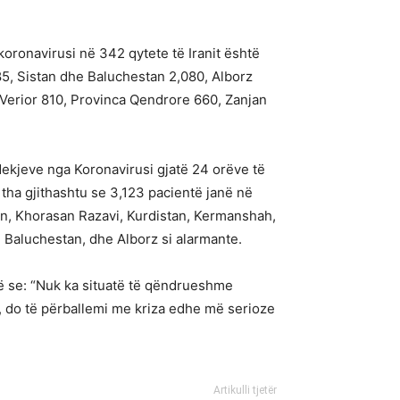
oronavirusi në 342 qytete të Iranit është
85, Sistan dhe Baluchestan 2,080, Alborz
 Verior 810, Provinca Qendrore 660, Zanjan
vdekjeve nga Koronavirusi gjatë 24 orëve të
o tha gjithashtu se 3,123 pacientë janë në
tan, Khorasan Razavi, Kurdistan, Kermanshah,
 Baluchestan, dhe Alborz si alarmante.
në se: “Nuk ka situatë të qëndrueshme
, do të përballemi me kriza edhe më serioze
Artikulli tjetër