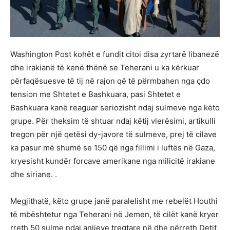
Washington Post kohët e fundit citoi disa zyrtarë libanezë
dhe irakianë të kenë thënë se Teherani u ka kërkuar
përfaqësuesve të tij në rajon që të përmbahen nga çdo
tension me Shtetet e Bashkuara, pasi Shtetet e
Bashkuara kanë reaguar seriozisht ndaj sulmeve nga këto
grupe. Për theksim të shtuar ndaj këtij vlerësimi, artikulli
tregon për një qetësi dy-javore të sulmeve, prej të cilave
ka pasur më shumë se 150 që nga fillimi i luftës në Gaza,
kryesisht kundër forcave amerikane nga milicitë irakiane
dhe siriane. .
Megjithatë, këto grupe janë paralelisht me rebelët Houthi
të mbështetur nga Teherani në Jemen, të cilët kanë kryer
rreth 50 sulme ndaj anijeve tregtare në dhe përreth Detit