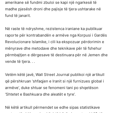
amerikane së fundmi zbuloi se kapi një ngarkesë të
madhe pjesësh droni dhe pajisje të tjera ushtarake në
fund të janarit.
Në raste të ndryshme, rezistenca iraniane ka publikuar
raporte për kontrabandën e armëve nga Korpusi i Gardës
Revolucionare Islamike, i cili ka ekspozuar përdorimin e
mënyrave dhe metodave dhe teknikave për të fshehur
përmbajtjen e dërgesave të destinuara për në Jemen dhe
vende të tjera. . .
Vetëm këtë javë, Wall Street Journal publikoi një artikull
që përshkruan ‘shfaqjen e Iranit si një furnizues global i
armëve’, duke shtuar se fenomeni tani po shqetëson
‘Shtetet e Bashkuara dhe aleatët e tyre’.
Në këtë artikull përmendet se edhe sipas statistikave