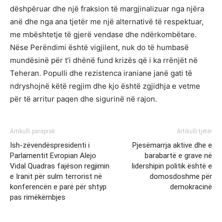
dëshpëruar dhe një fraksion të margjinalizuar nga njëra
anë dhe nga ana tjetër me një alternativë të respektuar,
me mbështetje të gjerë vendase dhe ndërkombëtare.
Nëse Perëndimi është vigjilent, nuk do të humbasë
mundësinë për t’i dhënë fund krizës që i ka rrënjët në
Teheran. Populli dhe rezistenca iraniane janë gati të
ndryshojnë këtë regjim dhe kjo është zgjidhja e vetme
për të arritur paqen dhe sigurinë në rajon.
Artikulli paraprak
Artikulli tjetër
Ish-zëvendëspresidenti i
Pjesëmarrja aktive dhe e
Parlamentit Evropian Alejo
barabartë e grave në
Vidal Quadras fajëson regjimin
lidershipin politik është e
e Iranit për sulm terrorist në
domosdoshme për
konferencën e parë për shtyp
demokracinë
pas rimëkëmbjes