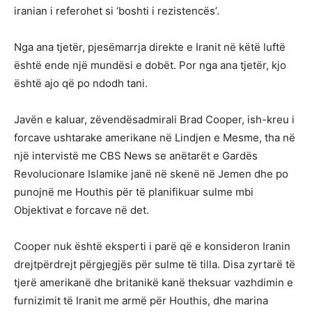
iranian i referohet si ‘boshti i rezistencës’.
Nga ana tjetër, pjesëmarrja direkte e Iranit në këtë luftë
është ende një mundësi e dobët. Por nga ana tjetër, kjo
është ajo që po ndodh tani.
Javën e kaluar, zëvendësadmirali Brad Cooper, ish-kreu i
forcave ushtarake amerikane në Lindjen e Mesme, tha në
një intervistë me CBS News se anëtarët e Gardës
Revolucionare Islamike janë në skenë në Jemen dhe po
punojnë me Houthis për të planifikuar sulme mbi
Objektivat e forcave në det.
Cooper nuk është eksperti i parë që e konsideron Iranin
drejtpërdrejt përgjegjës për sulme të tilla. Disa zyrtarë të
tjerë amerikanë dhe britanikë kanë theksuar vazhdimin e
furnizimit të Iranit me armë për Houthis, dhe marina