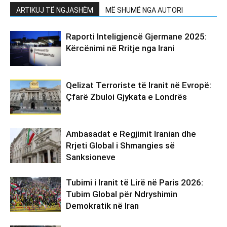
ARTIKUJ TË NGJASHËM
MË SHUMË NGA AUTORI
Raporti Inteligjencë Gjermane 2025:
Kërcënimi në Rritje nga Irani
Qelizat Terroriste të Iranit në Evropë:
Çfarë Zbuloi Gjykata e Londrës
Ambasadat e Regjimit Iranian dhe
Rrjeti Global i Shmangies së
Sanksioneve
Tubimi i Iranit të Lirë në Paris 2026:
Tubim Global për Ndryshimin
Demokratik në Iran