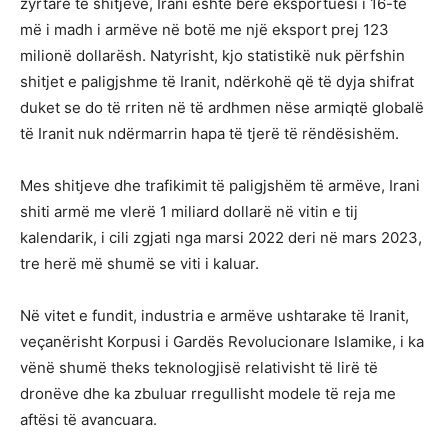
zyrtare të shitjeve, Irani është bërë eksportuesi i 16-të
më i madh i armëve në botë me një eksport prej 123
milionë dollarësh. Natyrisht, kjo statistikë nuk përfshin
shitjet e paligjshme të Iranit, ndërkohë që të dyja shifrat
duket se do të rriten në të ardhmen nëse armiqtë globalë
të Iranit nuk ndërmarrin hapa të tjerë të rëndësishëm.
Mes shitjeve dhe trafikimit të paligjshëm të armëve, Irani
shiti armë me vlerë 1 miliard dollarë në vitin e tij
kalendarik, i cili zgjati nga marsi 2022 deri në mars 2023,
tre herë më shumë se viti i kaluar.
Në vitet e fundit, industria e armëve ushtarake të Iranit,
veçanërisht Korpusi i Gardës Revolucionare Islamike, i ka
vënë shumë theks teknologjisë relativisht të lirë të
dronëve dhe ka zbuluar rregullisht modele të reja me
aftësi të avancuara.