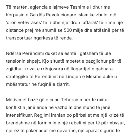
Të martën, agjencia e lajmeve Tasnim e lidhur me
Korpusin e Gardës Revolucionare Islamike zbuloi një
‘dron vetëvrasës’ të ri dhe një ‘dron luftarak’ të ri me një
distancë prej më shumë se 500 milje dhe aftësinë për të
transportuar ngarkesa të rënda.
Ndërsa Perëndimi duket se është i gatshëm të ulë
tensionin shpejt. Kjo situatë mbetet e pazgjidhur për të
zgjidhur krizat e rrënjosura në llogaritjet e gabuara
strategjike të Perëndimit në Lindjen e Mesme duke u
mbështetur në fuqinë e zjarrit.
Motivimet bazë që e çuan Teheranin për të nxitur
konfliktin janë ende në vazhdim dhe mund të jenë
intensifikuar. Regjimi iranian po përballet me një krizë të
brendshme në formimin e një rebelimi për të përmbysur,
njerëz të pakënaqur me qeverinë, një aparat sigurie të