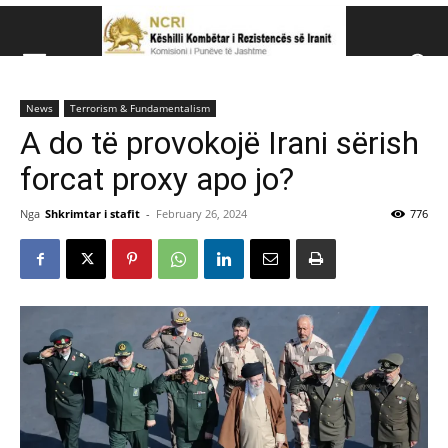
Këshillit Kombëtar të R
News
Terrorism & Fundamentalism
Këshillit Kombëtar të Rezistencës së Iranit (NCRI)
A do të provokojë Irani sërish
forcat proxy apo jo?
Nga
Shkrimtar i stafit
-
February 26, 2024
776