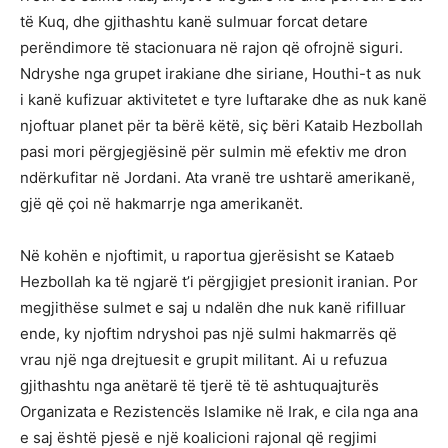
të Kuq, dhe gjithashtu kanë sulmuar forcat detare
perëndimore të stacionuara në rajon që ofrojnë siguri.
Ndryshe nga grupet irakiane dhe siriane, Houthi-t as nuk
i kanë kufizuar aktivitetet e tyre luftarake dhe as nuk kanë
njoftuar planet për ta bërë këtë, siç bëri Kataib Hezbollah
pasi mori përgjegjësinë për sulmin më efektiv me dron
ndërkufitar në Jordani. Ata vranë tre ushtarë amerikanë,
gjë që çoi në hakmarrje nga amerikanët.
Në kohën e njoftimit, u raportua gjerësisht se Kataeb
Hezbollah ka të ngjarë t’i përgjigjet presionit iranian. Por
megjithëse sulmet e saj u ndalën dhe nuk kanë rifilluar
ende, ky njoftim ndryshoi pas një sulmi hakmarrës që
vrau një nga drejtuesit e grupit militant. Ai u refuzua
gjithashtu nga anëtarë të tjerë të të ashtuquajturës
Organizata e Rezistencës Islamike në Irak, e cila nga ana
e saj është pjesë e një koalicioni rajonal që regjimi